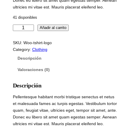
Donec eu libero sit amet quam egestas semper. Aenean
ultricies mi vitae est. Mauris placerat eleifend leo.
41 disponibles
T
Añadir al carrito
-
S
SKU:
Woo-tshirt-logo
h
Category:
Clothing
i
Descripción
r
t
Valoraciones (0)
W
i
Descripción
t
h
Pellentesque habitant morbi tristique senectus et netus
L
et malesuada fames ac turpis egestas. Vestibulum tortor
o
quam, feugiat vitae, ultricies eget, tempor sit amet, ante.
g
Donec eu libero sit amet quam egestas semper. Aenean
o
ultricies mi vitae est. Mauris placerat eleifend leo.
c