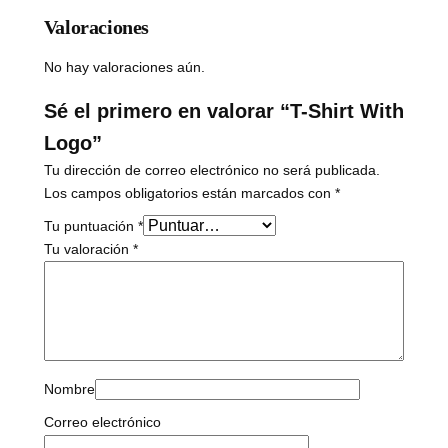
a
Valoraciones
n
t
No hay valoraciones aún.
i
d
Sé el primero en valorar “T-Shirt With
a
Logo”
d
Tu dirección de correo electrónico no será publicada.
Los campos obligatorios están marcados con
*
Tu puntuación
*
Tu valoración
*
Nombre
Correo electrónico