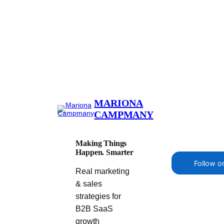
MARIONA
CAMPMANY
Making Things
Happen. Smarter
Follow o
Real marketing
& sales
strategies for
B2B SaaS
growth