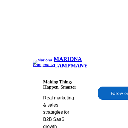
MARIONA
CAMPMANY
Making Things
Happen. Smarter
Follow o
Real marketing
& sales
strategies for
B2B SaaS
growth