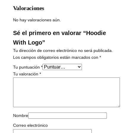
n
Valoraciones
t
i
No hay valoraciones aún.
d
a
Sé el primero en valorar “Hoodie
d
With Logo”
Tu dirección de correo electrónico no será publicada.
Los campos obligatorios están marcados con
*
Tu puntuación
*
Tu valoración
*
Nombre
Correo electrónico