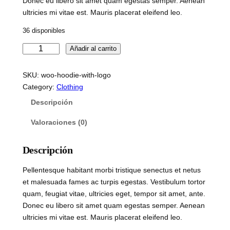
Donec eu libero sit amet quam egestas semper. Aenean
ultricies mi vitae est. Mauris placerat eleifend leo.
36 disponibles
H
Añadir al carrito
o
o
SKU:
woo-hoodie-with-logo
d
Category:
Clothing
i
Descripción
e
W
Valoraciones (0)
i
t
Descripción
h
L
Pellentesque habitant morbi tristique senectus et netus
o
et malesuada fames ac turpis egestas. Vestibulum tortor
g
quam, feugiat vitae, ultricies eget, tempor sit amet, ante.
o
Donec eu libero sit amet quam egestas semper. Aenean
c
ultricies mi vitae est. Mauris placerat eleifend leo.
a